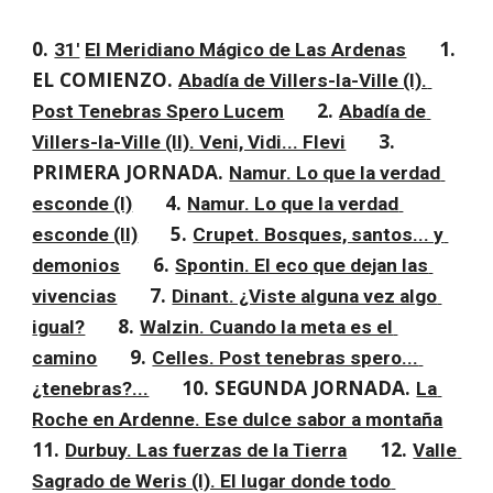
0. 
1. 
31'
El Meridiano Mágico de Las Ardenas
EL COMIENZO. 
Abadía de Villers-la-Ville (I). 
2. 
Post Tenebras Spero Lucem
Abadía de 
3. 
Villers-la-Ville (II). Veni, Vidi... Flevi
PRIMERA JORNADA. 
Namur. Lo que la verdad 
4. 
esconde (I)
Namur. Lo que la verdad 
5. 
esconde (II)
Crupet. Bosques, santos... y 
6. 
demonios
Spontin. El eco que dejan las 
7. 
vivencias
Dinant. ¿Viste alguna vez algo 
8. 
igual?
Walzin. Cuando la meta es el 
9. 
camino
Celles. Post tenebras spero... 
10. SEGUNDA JORNADA. 
¿tenebras?...
La 
Roche en Ardenne. Ese dulce sabor a montaña
11. 
12. 
Durbuy. Las fuerzas de la Tierra
Valle 
Sagrado de Weris (I). El lugar donde todo 