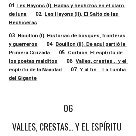
01 
Les Hayons (I). Hadas y hechizos en el claro 
02  
de luna
Les Hayons (II). El Salto de las 
Hechiceras
03  
Bouillon (I). Historias de bosques, fronteras 
04  
y guerreros
Bouillon (II). De aquí partió la 
05  
Primera Cruzada
Corbion. El espíritu de 
06  
los poetas malditos
Valles, crestas... y el 
07  
espíritu de la Navidad
Y al fin... La Tumba 
del Gigante
06
VALLES, CRESTAS... Y EL ESPÍRITU 