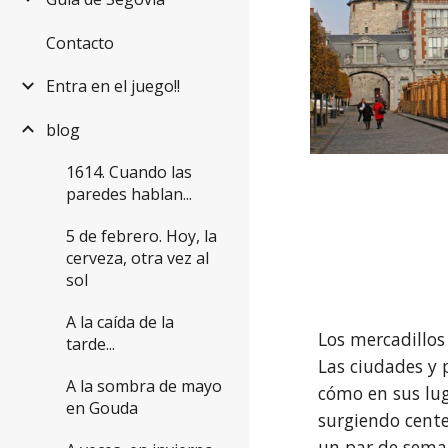
Contacto
Entra en el juego!!
blog
1614. Cuando las
paredes hablan...
5 de febrero. Hoy, la
cerveza, otra vez al
sol
A la caída de la
Los mercadillos
tarde...
Las ciudades y 
A la sombra de mayo
cómo en sus lu
en Gouda
surgiendo cente
un par de seman