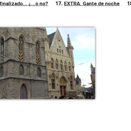
17. 
1
inalizado... ¿...o no?
EXTRA. Gante de noche