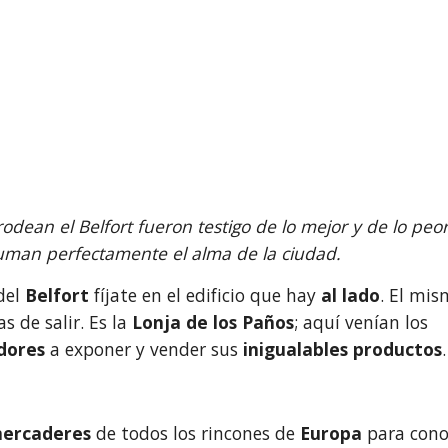
odean el Belfort fueron testigo de lo mejor y de lo peor. 
uman perfectamente el alma de la ciudad.
del
 Belfort
 fíjate en el edificio que hay 
al lado
. El mis
s de salir. Es la 
Lonja de los Paños
; aquí venían los 
dores
 a exponer y vender sus
 inigualables productos
.
ercaderes
 de todos los rincones de
 Europa 
para cono