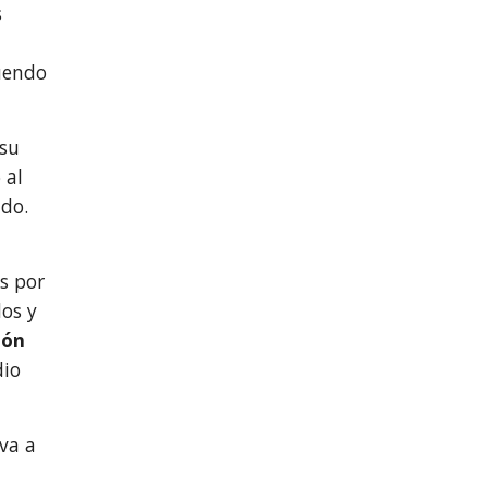
s
uendo 
 su
. Por eso le habían reservado el mejor lugar de la ciudad, junto al 
do. 
s por 
os y 
ón 
io 
va a 