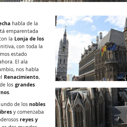
echa
 habla de la 
stá emparentada 
 con la 
Lonja de los 
initiva, con toda la
mos estado 
ahora. El ala
cambio, nos habla 
l 
Renacimiento
, 
de los 
grandes 
rnos
. 
undo de los 
nobles 
ibres
 y comenzaba 
oderosos 
reyes y 