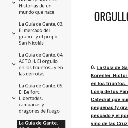
Historias de un
ORGULLO
mundo que nace
La Guía de Gante. 03.
El mercado del
grano... y el propio
San Nicolás
La Guía de Gante. 04.
ACTO II. El orgullo
0. 
en los triunfos... y en
La Guía de G
las derrotas
Korenlei. Histo
en los triunfos..
La Guía de Gante. 05.
Lonja de los Pañ
El Belfort.
Libertades,
Catedral que nu
campanas y
pequeñas (y gra
dragones de fuego
pescado y el po
La Guía de Gante.
vino de las Cru