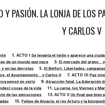
 Y PASIÓN. LA LONJA DE LOS PA
Y CARLOS V
1. ACTO I 
ante
Se levanta el telón y aparece una ciud
3. 
rias de un mundo que nace
El mercado del grano... 
5. 
. y en las derrotas
El Belfort. Libertades, campana
7. ACTO III 
os, el Ayuntamiento... y Carlos V
Paz inte
9. 
nca pensó en serlo
Atracción fatal: La Adoración 
11. 
ndes) cosas de la vida
La carne, los Viernes y Mar
13. ACTO V 
ste de las ejecuciones
Un final que bien 
15. 
zadas
Felipe de Alsacia, el rey Arturo y la búsqued