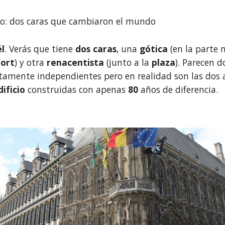
o: dos caras que cambiaron el mundo
él
. Verás que tiene 
dos caras
, una 
gótica
 (en la parte 
fort
) y otra 
renacentista 
(junto a la 
plaza
). Parecen do
utamente independientes pero en realidad son las dos a
ificio
 construidas con apenas 
80 
años de diferencia. 