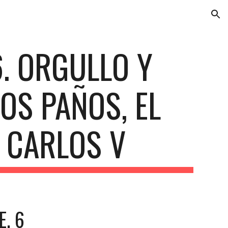
ion
. ORGULLO Y 
OS PAÑOS, EL 
Y CARLOS V
E. 6