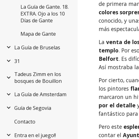
de primera man
La Guía de Gante. 18.
colores sorpr
EXTRA. Ojo a los 10
conocido, y unas
Días de Gante
más espectacul
Mapa de Gante
La 
venta de lo
La Guía de Bruselas
templo
Belfort
. Es di
31
Así mostraba la
Tadeus Zimm en los
Por cierto, cua
bosques de Bouillon
los pintores 
fl
La Guía de Amsterdam
marcaron un hit
por el detalle 
Guía de Segovia
fantástico para
Contacto
Pero este 
esple
contar el 
Ayun
Entra en el juego!!