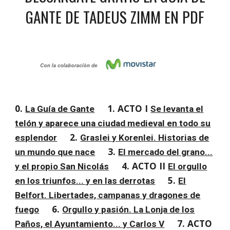
GANTE DE TADEUS ZIMM EN PDF
0.
1. ACTO I
La Guía de Gante
Se levanta el
telón y aparece una ciudad medieval en todo su
2.
esplendor
Graslei y Korenlei. Historias de
3.
un mundo que nace
El mercado del grano...
4. ACTO II
y el propio San Nicolás
El orgullo
5.
en los triunfos... y en las derrotas
El
Belfort. Libertades, campanas y dragones de
6.
fuego
Orgullo y pasión. La Lonja de los
7. ACTO
Paños, el Ayuntamiento... y Carlos V