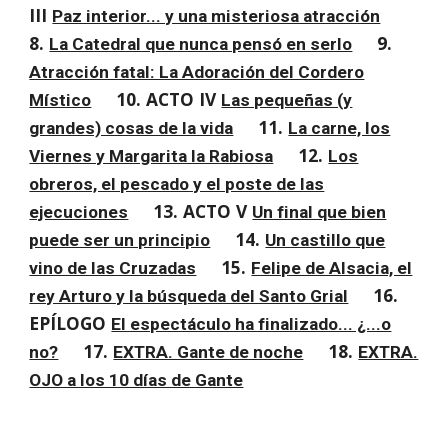
III
Paz interior... y una misteriosa atracción
8.
9.
La Catedral que nunca pensó en serlo
Atracción fatal: La Adoración del Cordero
10. ACTO IV
Místico
Las pequeñas (y
11.
grandes) cosas de la vida
La carne, los
12.
Viernes y Margarita la Rabiosa
Los
obreros, el pescado y el poste de las
13. ACTO V
ejecuciones
Un final que bien
14.
puede ser un principio
Un castillo que
15.
vino de las Cruzadas
Felipe de Alsacia, el
16.
rey Arturo y la búsqueda del Santo Grial
EPÍLOGO
El espectáculo ha finalizado... ¿...o
17.
18.
no?
EXTRA. Gante de noche
EXTRA.
OJO a los 10 días de Gante