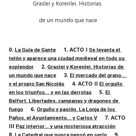
Graslei y Korenlei. Historias 
de un mundo que nace
0. 
1. ACTO I 
La Guía de Gante
Se levanta el 
telón y aparece una ciudad medieval en todo su 
2. 
esplendor
Graslei y Korenlei. Historias de 
3. 
un mundo que nace
El mercado del grano... 
4. ACTO II 
y el propio San Nicolás
El orgullo 
5. 
en los triunfos... y en las derrotas
El 
Belfort. Libertades, campanas y dragones de 
6. 
fuego
Orgullo y pasión. La Lonja de los 
7. ACTO 
Paños, el Ayuntamiento... y Carlos V
III 
Paz interior... y una misteriosa atracción
8. 
9. 
La Catedral que nunca pensó en serlo