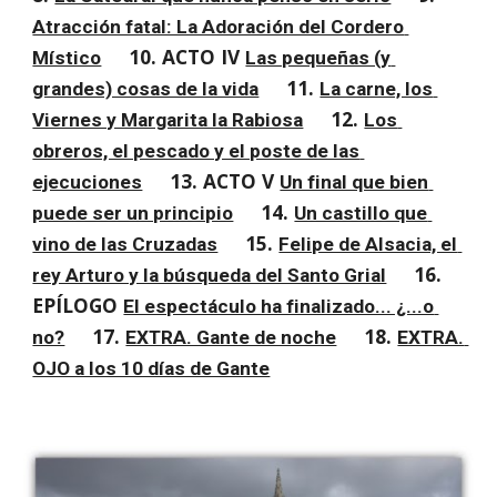
Atracción fatal: La Adoración del Cordero 
10. ACTO IV 
Místico
Las pequeñas (y 
11. 
grandes) cosas de la vida
La carne, los 
12. 
Viernes y Margarita la Rabiosa
Los 
obreros, el pescado y el poste de las 
13. ACTO V 
ejecuciones
Un final que bien 
14. 
puede ser un principio
Un castillo que 
15. 
vino de las Cruzadas
Felipe de Alsacia, el 
16. 
rey Arturo y la búsqueda del Santo Grial
EPÍLOGO 
El espectáculo ha finalizado... ¿...o 
17. 
18. 
no?
EXTRA. Gante de noche
EXTRA. 
OJO a los 10 días de Gante