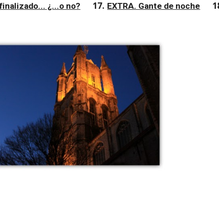
17. 
1
inalizado... ¿...o no?
EXTRA. Gante de noche