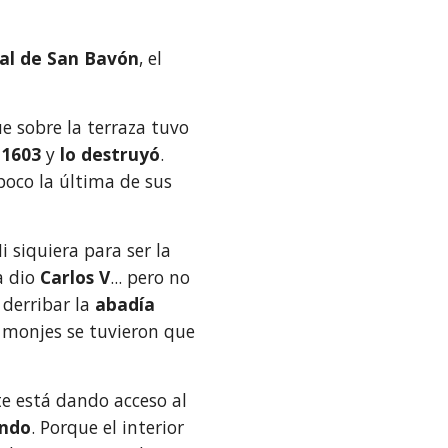
al de San Bavón
, el 
e sobre la terraza tuvo 
 
1603
 y 
lo destruyó
. 
poco la última de sus
Ni siquiera para ser la 
 dio 
Carlos V
... pero no 
derribar la 
abadía 
 monjes se tuvieron que 
e está dando acceso al 
ando
. Porque el interior 