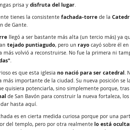
ngas prisa y 
disfruta del lugar
.
ente tienes la consistente 
fachada-torre
 de la 
Catedr
n de Gante. 
rre 
llegó a ser bastante más alta (un tercio más) ya qu
an 
tejado puntiagudo
, pero un 
rayo
 cayó sobre él en
 más volvió a reconstruirse. No fue la primera ni tam
das"
.
rioso es que esta iglesia 
no nació para ser catedral
. 
ia más importante de la ciudad. Su nueva posición se la
e quisiera potenciarla, sino simplemente porque, tras 
nal
 de San Bavón para construir la nueva fortaleza, los
adar hasta aquí.
chada es en cierta medida curiosa porque por una part
ior del templo, pero por otra realmente 
lo está ocult