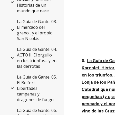
Historias de un
mundo que nace
La Guía de Gante. 03.
El mercado del
grano... y el propio
San Nicolás
La Guía de Gante. 04.
ACTO II. El orgullo
0. 
en los triunfos... y en
La Guía de G
las derrotas
Korenlei. Histo
en los triunfos..
La Guía de Gante. 05.
Lonja de los Pañ
El Belfort.
Libertades,
Catedral que nu
campanas y
pequeñas (y gra
dragones de fuego
pescado y el po
La Guía de Gante. 06.
vino de las Cru