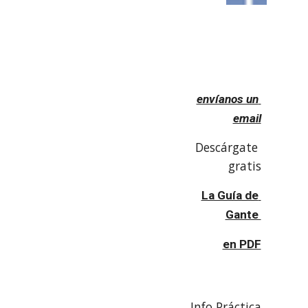
envíanos un 
email
Descárgate 
gratis
La Guía de 
Gante 
en PDF
Info Práctica