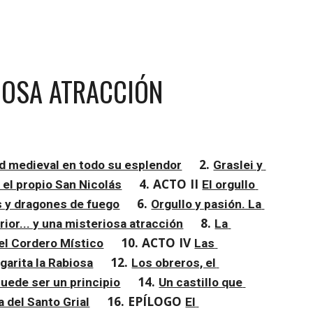
RIOSA ATRACCIÓN
2. 
ad medieval en todo su esplendor
Graslei y 
4. ACTO II 
y el propio San Nicolás
El orgullo 
6. 
s y dragones de fuego
Orgullo y pasión. La 
8. 
rior... y una misteriosa atracción
La 
10. ACTO IV 
del Cordero Místico
Las 
12. 
garita la Rabiosa
Los obreros, el 
14. 
puede ser un principio
Un castillo que 
16. EPÍLOGO 
a del Santo Grial
El 