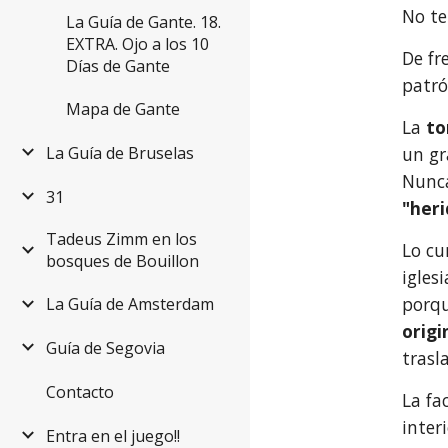
No te
La Guía de Gante. 18.
EXTRA. Ojo a los 10
De fr
Días de Gante
patró
Mapa de Gante
La 
to
un gr
La Guía de Bruselas
Nunca
31
"heri
Tadeus Zimm en los
Lo cu
bosques de Bouillon
igles
porqu
La Guía de Amsterdam
origi
Guía de Segovia
trasl
Contacto
La fa
inter
Entra en el juego!!