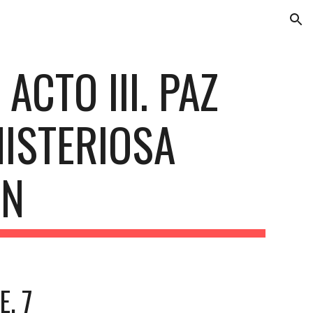
ion
ACTO III. PAZ 
MISTERIOSA 
ÓN
E. 7