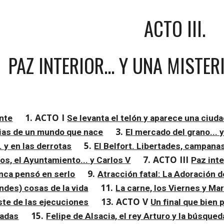
ACTO III.
PAZ INTERIOR... Y UNA MISTE
1. ACTO I 
ante
Se levanta el telón y aparece una ciud
3. 
rias de un mundo que nace
El mercado del grano... 
5. 
. y en las derrotas
El Belfort. Libertades, campana
7. ACTO III 
os, el Ayuntamiento... y Carlos V
Paz inte
9. 
nca pensó en serlo
Atracción fatal: La Adoración 
11. 
ndes) cosas de la vida
La carne, los Viernes y Mar
13. ACTO V 
ste de las ejecuciones
Un final que bien 
15. 
zadas
Felipe de Alsacia, el rey Arturo y la búsqued