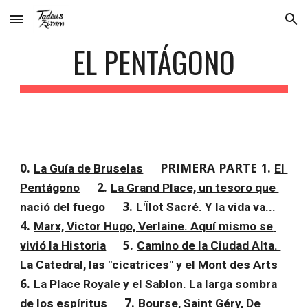
Skip to main content
Skip to navigation
EL PENTÁGONO
0. 
PRIMERA PARTE 1. 
La Guía de Bruselas
El 
2. 
Pentágono
La Grand Place, un tesoro que 
3. 
nació del fuego
L'Îlot Sacré. Y la vida va...
4. 
Marx, Victor Hugo, Verlaine. Aquí mismo se 
5. 
vivió la Historia
Camino de la Ciudad Alta. 
La Catedral, las "cicatrices" y el Mont des Arts
6. 
La Place Royale y el Sablon. La larga sombra 
7. 
de los espíritus
Bourse, Saint Géry, De 