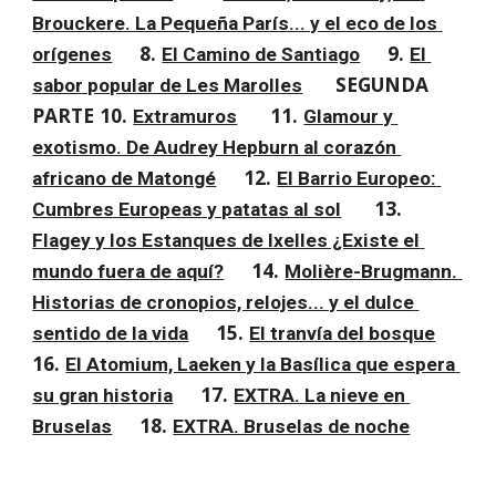
Brouckere. La Pequeña París... y el eco de los 
8. 
9. 
orígenes
El Camino de Santiago
El 
 SEGUNDA 
sabor popular de Les Marolles
PARTE 10. 
11. 
Extramuros
Glamour y 
exotismo. De Audrey Hepburn al corazón 
12. 
africano de Matongé
El Barrio Europeo: 
13. 
Cumbres Europeas y patatas al sol
Flagey y los Estanques de Ixelles ¿Existe el 
14. 
mundo fuera de aquí?
Molière-Brugmann. 
Historias de cronopios, relojes... y el dulce 
15. 
sentido de la vida
El tranvía del bosque
16. 
El Atomium, Laeken y la Basílica que espera 
17. 
su gran historia
EXTRA. La nieve en 
18. 
Bruselas
EXTRA. Bruselas de noche