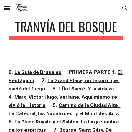
Skip to main content
Skip to navigation
TRANVÍA DEL BOSQUE
0. 
PRIMERA PARTE 1. 
La Guía de Bruselas
El 
2. 
Pentágono
La Grand Place, un tesoro que 
3. 
nació del fuego
L'Îlot Sacré. Y la vida va...
4. 
Marx, Victor Hugo, Verlaine. Aquí mismo se 
5. 
vivió la Historia
Camino de la Ciudad Alta. 
La Catedral, las "cicatrices" y el Mont des Arts
6. 
La Place Royale y el Sablon. La larga sombra 
7. 
de los espíritus
Bourse, Saint Géry, De 