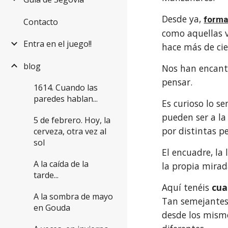
Desde ya, 
forma
Contacto
como aquellas vi
Entra en el juego!!
hace más de cie
blog
Nos han encanta
pensar.
1614. Cuando las
paredes hablan...
Es curioso lo se
pueden ser a la
5 de febrero. Hoy, la
por distintas pe
cerveza, otra vez al
sol
El encuadre, la l
A la caída de la
la propia mirada
tarde...
Aquí tenéis
 cua
A la sombra de mayo
Tan semejantes
en Gouda
desde los mismos