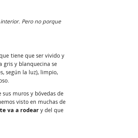
 interior. Pero no porque 
Aquí no vas a encontrar fotos de ese interior. Es un espacio que tiene que ser vivido y 
a gris y blanquecina se 
 según la luz), limpio, 
oso.
e sus muros y bóvedas de 
 hemos visto en muchas de 
te va a rodear 
y del que 