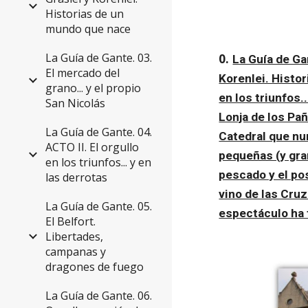
Historias de un
mundo que nace
La Guía de Gante. 03.
0. 
La Guía de G
El mercado del
Korenlei. Histo
grano... y el propio
en los triunfos..
San Nicolás
Lonja de los Pañ
La Guía de Gante. 04.
Catedral que nu
ACTO II. El orgullo
pequeñas (y gra
en los triunfos... y en
pescado y el po
las derrotas
vino de las Cru
La Guía de Gante. 05.
espectáculo ha f
El Belfort.
Libertades,
campanas y
dragones de fuego
La Guía de Gante. 06.