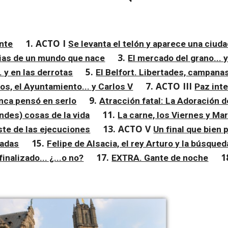
1. ACTO I 
ante
Se levanta el telón y aparece una ciud
3. 
rias de un mundo que nace
El mercado del grano... 
5. 
. y en las derrotas
El Belfort. Libertades, campana
7. ACTO III 
os, el Ayuntamiento... y Carlos V
Paz inte
9. 
nca pensó en serlo
Atracción fatal: La Adoración 
11. 
ndes) cosas de la vida
La carne, los Viernes y Mar
13. ACTO V 
ste de las ejecuciones
Un final que bien 
15. 
zadas
Felipe de Alsacia, el rey Arturo y la búsqued
17. 
1
inalizado... ¿...o no?
EXTRA. Gante de noche