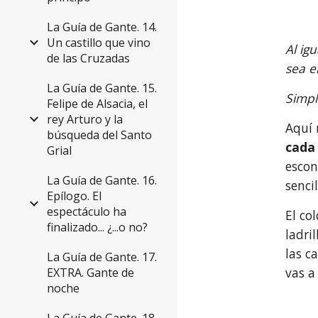
La Guía de Gante. 14.
Un castillo que vino
Al ig
de las Cruzadas
sea e
La Guía de Gante. 15.
Simpl
Felipe de Alsacia, el
rey Arturo y la
búsqueda del Santo
cada 
Grial
escon
La Guía de Gante. 16.
senci
Epílogo. El
espectáculo ha
El co
finalizado... ¿...o no?
ladri
las c
La Guía de Gante. 17.
vas a
EXTRA. Gante de
noche
La Guía de Gante. 18.