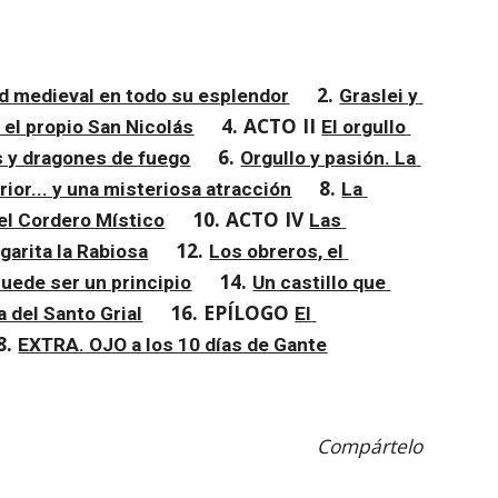
2. 
ad medieval en todo su esplendor
Graslei y 
4. ACTO II 
y el propio San Nicolás
El orgullo 
6. 
s y dragones de fuego
Orgullo y pasión. La 
8. 
rior... y una misteriosa atracción
La 
10. ACTO IV 
del Cordero Místico
Las 
12. 
garita la Rabiosa
Los obreros, el 
14. 
puede ser un principio
Un castillo que 
16. EPÍLOGO 
a del Santo Grial
El 
8. 
EXTRA. OJO a los 10 días de Gante
Compártelo